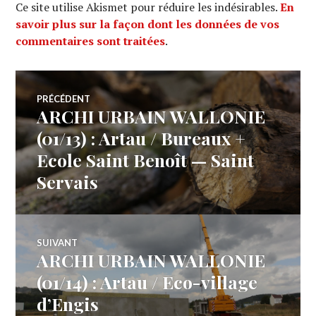
Ce site utilise Akismet pour réduire les indésirables.
En
savoir plus sur la façon dont les données de vos
commentaires sont traitées
.
Navigation
PRÉCÉDENT
ARCHI URBAIN WALLONIE
Article
de
précédent :
(01/13) : Artau / Bureaux +
Ecole Saint Benoît — Saint
l’article
Servais
SUIVANT
ARCHI URBAIN WALLONIE
Article
Suivant:
(01/14) : Artau / Eco-village
d’Engis