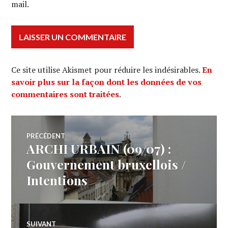
mail.
Ce site utilise Akismet pour réduire les indésirables.
En
savoir plus sur la façon dont les données de vos
commentaires sont traitées
.
Navigation
PRÉCÉDENT
ARCHI URBAIN (09/07) :
Article
de
précédent :
Gouvernement bruxellois /
Intentions
l’article
SUIVANT