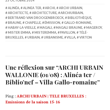
23 OCTOBRE 2014
ALINÉA
,
ALINEA TER
,
ARCHI
,
ARCHI URBAIN
,
ARCHITECTE
,
ARCHITECTURE
,
ARCHIURBAIN
,
BERTRAND VAN DROOGENBROECK
,
BIBLIOTHÈQUE
,
BRAUNE
,
CHAPELLE
,
ÉMISSION
,
GALLO-ROMAINE
,
HABAY-LA-VIEILLE
,
MAGALI
,
MAGALI BRAUNE
,
MAGEROY
,
MISTER EMMA
,
MISTEREMMA
,
PAVILLON
,
TÉLÉ-
BRUXELLES
,
URBAIN
,
URBANISME
,
VILLA
,
VIRTON
Une réflexion sur “
ARCHI URBAIN
WALLONIE (01/08) : Alinéa ter /
Biblio’nef – Villa Gallo-romaine
”
Ping :
ARCHI URBAIN | TELE BRUXELLES :
Emissions de la saison 15-16