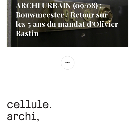
ARCHI URBAIN (09/08) :
Article
Suivant:
Bouwmeester / Retour sur
les 5 ans du mandat d’Olivier
Bastin
COLONNE
LATÉRALE