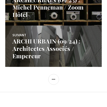
de
précédent :
Michel Penneman / Zoom
Hôtel
l’article
SUIVANT
ARCHI URBAIN (09/24) :
Article
Suivant:
Architectes Associés /
Empereur
COLONNE
LATÉRALE