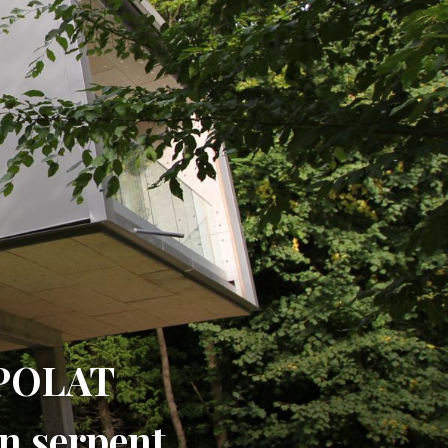
IPOLAT
on serpent