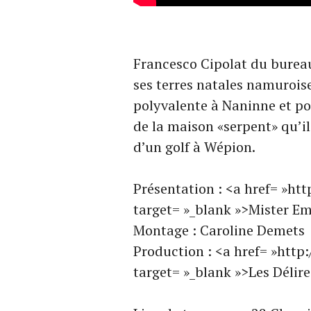
Francesco Cipolat du burea
ses terres natales namuroise
polyvalente à Naninne et pou
de la maison «serpent» qu’il
d’un golf à Wépion.
Présentation : <a href= »h
target= »_blank »>Mister 
Montage : Caroline Demets
Production : <a href= »http:
target= »_blank »>Les Délir