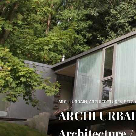
ARCHI URBAIN
,
ARCHITECTURES
,
BELGI
ARCHI URBAIN
Architecture /