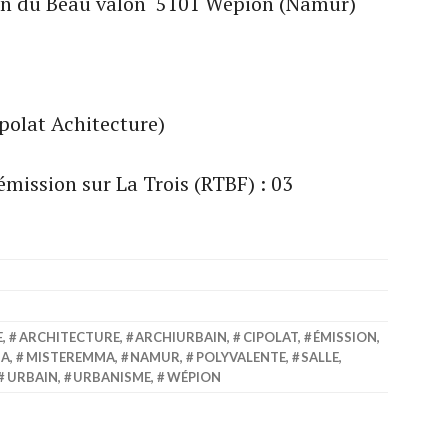
min du Beau valon 5101 Wépion (Namur)
ipolat Achitecture)
émission sur La Trois (RTBF) : 03
E
,
ARCHITECTURE
,
ARCHIURBAIN
,
CIPOLAT
,
ÉMISSION
,
MA
,
MISTEREMMA
,
NAMUR
,
POLYVALENTE
,
SALLE
,
URBAIN
,
URBANISME
,
WÉPION