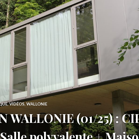
QUE
,
VIDÉOS
,
WALLONIE
 WALLONIE (01/25) : C
 Salle polyvalente + Mais