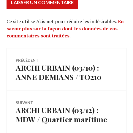
Ce site utilise Akismet pour réduire les indésirables.
En
savoir plus sur la façon dont les données de vos
commentaires sont traitées
.
Navigation
PRÉCÉDENT
ARCHI URBAIN (03/10) :
Article
de
précédent :
ANNE DEMIANS / TO210
l’article
SUIVANT
ARCHI URBAIN (03/12) :
Article
Suivant:
MDW / Quartier maritime