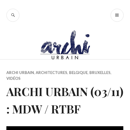
Accéder
au
RECHERCHE
ME
contenu
PR
principal
ARCHI URBAIN
,
ARCHITECTURES
,
BELGIQUE
,
BRUXELLES
,
VIDÉOS
ARCHI URBAIN (03/11)
: MDW / RTBF