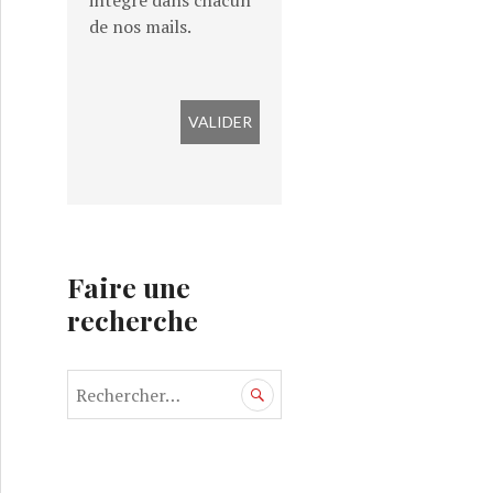
intégré dans chacun
de nos mails.
Faire une
recherche
R
e
c
h
e