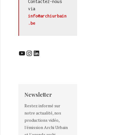
Contactez-nous 
via 
info@archiurbain
.be
YouTube
Instagram
LinkedIn
Newsletter
Restez informé sur
notre actualité, nos
productions vidéo,
l'émission Archi Urbain
et l'agenda archi-