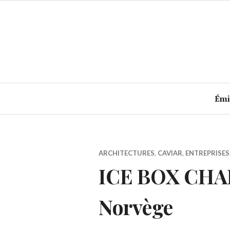
Accéder
au
contenu
principal
Émi
ARCHITECTURES
,
CAVIAR
,
ENTREPRISES
ICE BOX CHA
Norvège