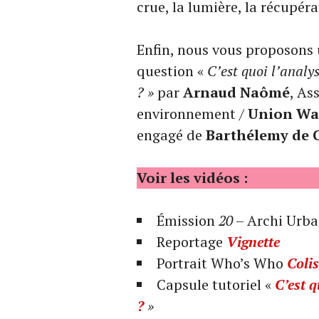
crue, la lumière, la récupér
Enfin, nous vous proposons 
question «
C’est quoi l’analy
? »
par
Arnaud Naômé
, As
environnement /
Union Wal
engagé de
Barthélemy de C
Voir les vidéos :
Émission
20
– Archi Urba
Reportage
Vignette
Portrait Who’s Who
Coli
Capsule tutoriel «
C’est q
?
»