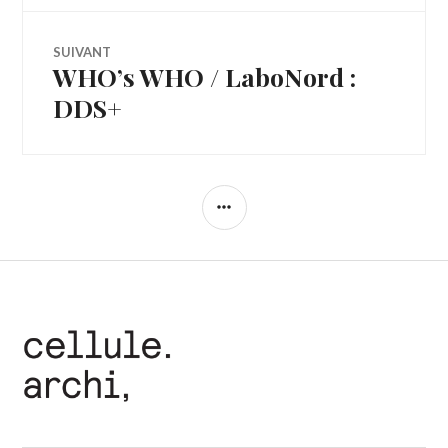
l’article
SUIVANT
WHO’s WHO / LaboNord :
Article
Suivant:
DDS+
COLONNE
LATÉRALE