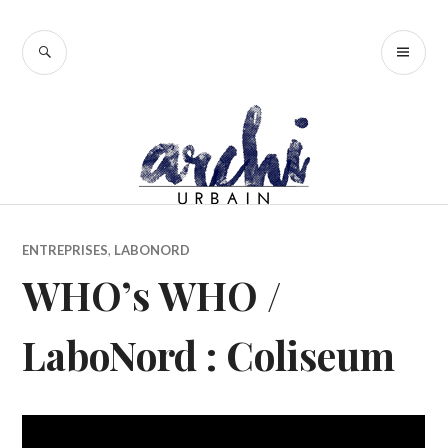
Accéder
au
RECHERCHE
ME
contenu
PR
principal
ENTREPRISES
,
LABONORD
WHO’s WHO /
LaboNord : Coliseum