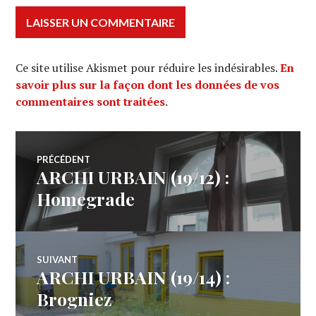
Ce site utilise Akismet pour réduire les indésirables.
En
savoir plus sur la façon dont les données de vos
commentaires sont traitées
.
Navigation
PRÉCÉDENT
ARCHI URBAIN (19/12) :
Article
de
précédent :
Homegrade
l’article
SUIVANT
ARCHI URBAIN (19/14) :
Article
Suivant:
Brogniez