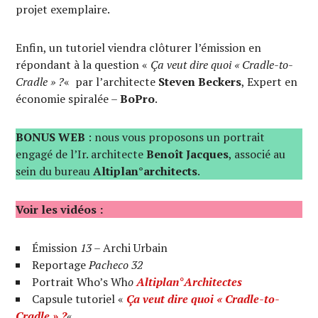
projet exemplaire.
Enfin, un tutoriel viendra clôturer l’émission en
répondant à la question «
Ça veut dire quoi « Cradle-to-
Cradle » ?
« par l’architecte
Steven Beckers
, Expert en
économie spiralée –
BoPro
.
BONUS WEB
: nous vous proposons un portrait
engagé de l’Ir. architecte
Benoît Jacques
, associé au
sein du bureau
Altiplan°architects
.
Voir les vidéos :
Émission
13
– Archi Urbain
Reportage
Pacheco 32
Portrait Who’s Wh
o
Altiplan°Architectes
Capsule tutoriel «
Ça veut dire quoi « Cradle-to-
Cradle » ?
«