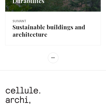
Durabilités
l’article
SUIVANT
Sustainable buildings and
Article
Suivant:
architecture
COLONNE
LATÉRALE