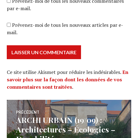
Prévenez-moi de tous les nouveaux commentaires
par e-mail.
Prévenez-moi de tous les nouveaux articles par e-
mail.
Ce site utilise Akismet pour réduire les indésirables.
En
savoir plus sur la façon dont les données de vos
commentaires sont traitées
.
Navigation
PRÉCÉDENT
ARCHI URBAIN (19/09) :
Article
de
précédent :
Architectures – Écologies –