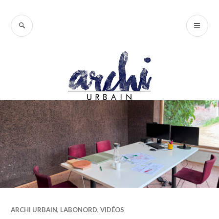
Accéder
au
RECHERCHE
ME
contenu
PR
principal
ARCHI URBAIN
,
LABONORD
,
VIDÉOS