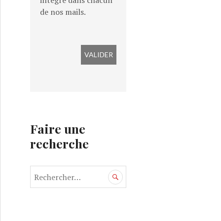
intégré dans chacun
de nos mails.
Faire une
recherche
R
e
c
h
e