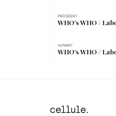
Navigation
PRÉCÉDENT
WHO’s WHO / Labo
Article
de
précédent :
l’article
SUIVANT
WHO’s WHO / LaboN
Article
Suivant: