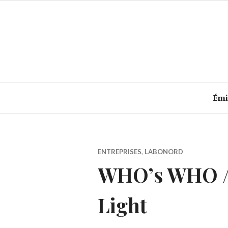
Accéder
au
contenu
principal
Émi
ENTREPRISES
,
LABONORD
WHO’s WHO / 
Light