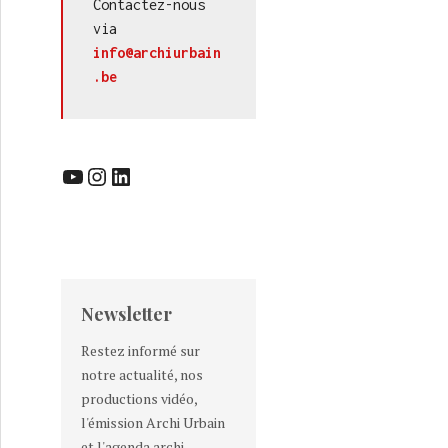
Contactez-nous 
via 
info@archiurbain
.be
YouTube
Instagram
LinkedIn
Newsletter
Restez informé sur
notre actualité, nos
productions vidéo,
l'émission Archi Urbain
et l'agenda archi-