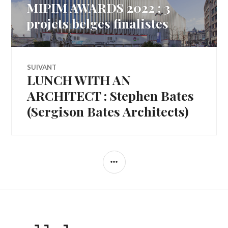
MIPIM AWARDS 2022 : 3
Article
de
précédent :
projets belges finalistes
l’article
SUIVANT
LUNCH WITH AN
Article
Suivant:
ARCHITECT : Stephen Bates
(Sergison Bates Architects)
COLONNE
LATÉRALE