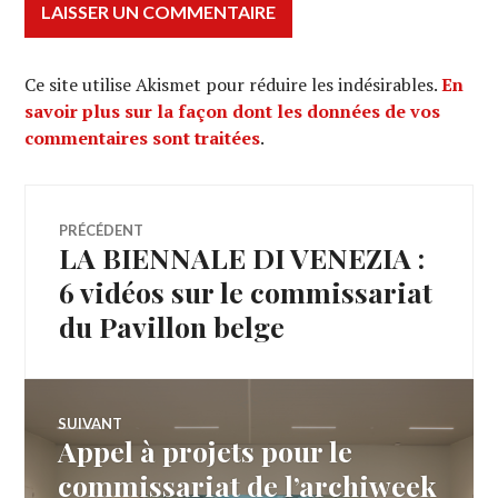
Ce site utilise Akismet pour réduire les indésirables.
En
savoir plus sur la façon dont les données de vos
commentaires sont traitées
.
Navigation
PRÉCÉDENT
LA BIENNALE DI VENEZIA :
Article
de
précédent :
6 vidéos sur le commissariat
du Pavillon belge
l’article
SUIVANT
Appel à projets pour le
Article
Suivant:
commissariat de l’archiweek