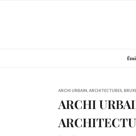
Accéder
au
contenu
principal
Émi
ARCHI URBAIN
,
ARCHITECTURES
,
BRUX
ARCHI URBAIN 
ARCHITECTUR