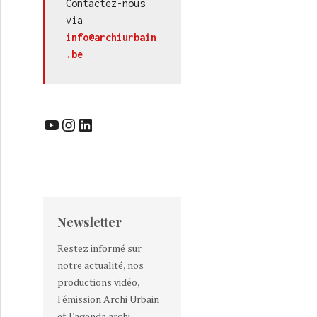
Contactez-nous 
via 
info@archiurbain
.be
YouTube
Instagram
LinkedIn
Newsletter
Restez informé sur
notre actualité, nos
productions vidéo,
l'émission Archi Urbain
et l'agenda archi-