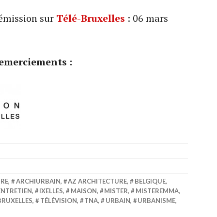
 émission sur
Télé-Bruxelles
: 06 mars
emerciements :
URE
,
ARCHIURBAIN
,
AZ ARCHITECTURE
,
BELGIQUE
,
ENTRETIEN
,
IXELLES
,
MAISON
,
MISTER
,
MISTEREMMA
,
BRUXELLES
,
TÉLÉVISION
,
TNA
,
URBAIN
,
URBANISME
,