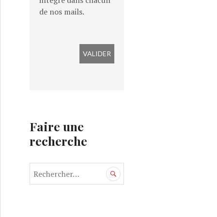
intégré dans chacun
de nos mails.
Faire une
recherche
R
e
c
h
e