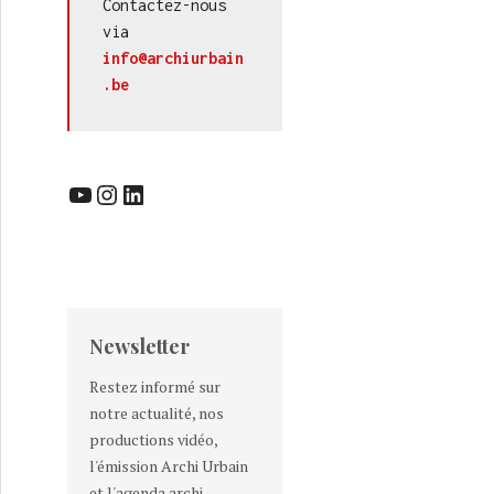
Contactez-nous 
via 
info@archiurbain
.be
YouTube
Instagram
LinkedIn
Newsletter
Restez informé sur
notre actualité, nos
productions vidéo,
l'émission Archi Urbain
et l'agenda archi-