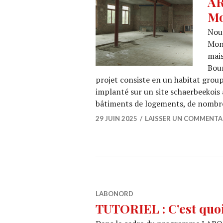
AR
Mo
Nous
Mon
mais
Bour
projet consiste en un habitat gro
implanté sur un site schaerbeekois 
bâtiments de logements, de nomb
29 JUIN 2025
LAISSER UN COMMENTA
LABONORD
TUTORIEL : C’est quoi