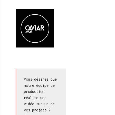
N (19/35) : La Montagne (2/2)
Vous désirez que 
notre équipe de 
production 
réalise une 
vidéo sur un de 
vos projets ? 