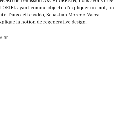
NORD de l’émission ARCHI URBAIN, nous avons créé
TORIEL ayant comme objectif d’expliquer un mot, un
ilité. Dans cette vidéo, Sebastian Moreno-Vacca,
plique la notion de regenerative design.
t quoi le regenerative design ?
AIRE