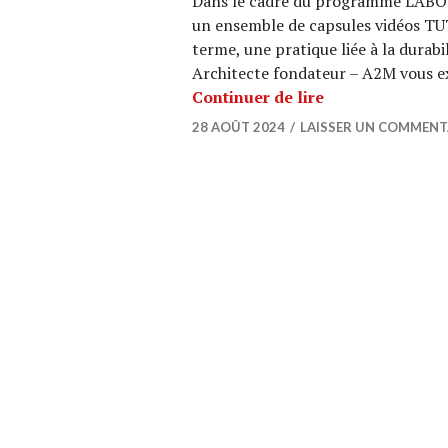
Dans le cadre du programme LABO
un ensemble de capsules vidéos TU
terme, une pratique liée à la durab
Architecte fondateur – A2M vous ex
TUTORIEL : C’es
Continuer de lire
28 AOÛT 2024
LAISSER UN COMMENT