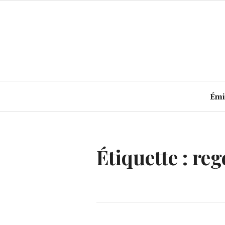
Accéder
au
contenu
principal
Émi
Étiquette :
reg