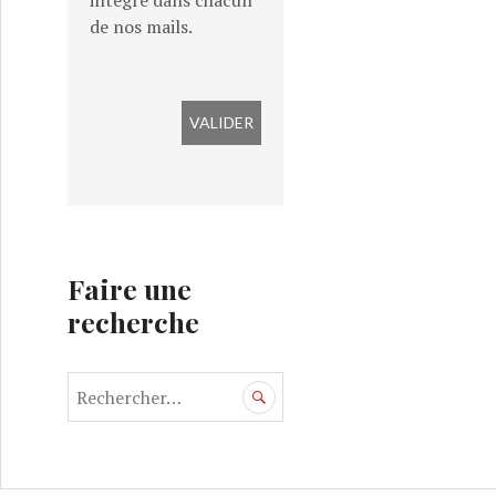
intégré dans chacun
de nos mails.
Faire une
recherche
R
e
c
h
e