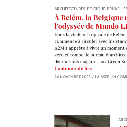
ARCHITECTURES
,
BELGIQUE
,
BRUXELLE
À Belém, la Belgique r
l’odyssée de Mundo L
Dans la chaleur tropicale de Belém
commence à circuler avec insistanc
A2M s’apprête à vivre un moment qu
verdict tombe, le bureau d’archite
distinctions majeures aux Green So
À Belém, la Bel
Continuer de lire
26 NOVEMBRE 2025
LAISSER UN COM
ARC