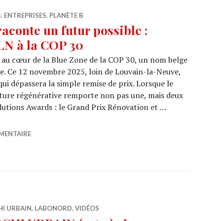
S
,
ENTREPRISES
,
PLANÈTE B
aconte un futur possible :
LN à la COP 30
, au cœur de la Blue Zone de la COP 30, un nom belge
e. Ce 12 novembre 2025, loin de Louvain-la-Neuve,
i dépassera la simple remise de prix. Lorsque le
cture régénérative remporte non pas une, mais deux
lutions Awards : le Grand Prix Rénovation et …
gique raconte un futur possible : l’odyssée de Mundo LLN 
MENTAIRE
HI URBAIN
,
LABONORD
,
VIDÉOS