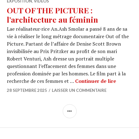
EXPOSITION
,
VIDÉOS
OUT OF THE PICTURE :
l’architecture au féminin
Lae réalisateur·rice An.Ash Smolar a passé 8 ans de sa
vie à réaliser le long métrage documentaire Out of the
Picture. Partant de l’affaire de Denise Scott Brown
invisibilisée au Prix Pritzker au profit de son mari
Robert Venturi, Ash dresse un portrait multiple
questionnant l’effacement des femmes dans une
profession dominée par les hommes. Le film part à la
OUT OF T
recherche de ces femmes et …
Continuer de lire
28 SEPTEMBRE 2025
LAISSER UN COMMENTAIRE
COLONNE
LATÉRALE