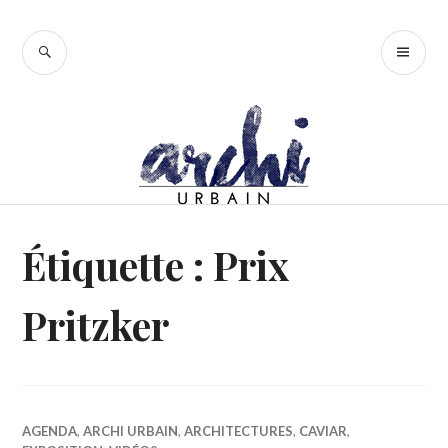
Accéder
au
RECHERCHE
ME
contenu
PR
principal
Étiquette :
Prix
Pritzker
AGENDA
,
ARCHI URBAIN
,
ARCHITECTURES
,
CAVIAR
,