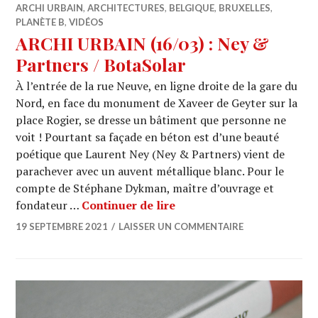
ARCHI URBAIN
,
ARCHITECTURES
,
BELGIQUE
,
BRUXELLES
,
PLANÈTE B
,
VIDÉOS
ARCHI URBAIN (16/03) : Ney &
Partners / BotaSolar
À l’entrée de la rue Neuve, en ligne droite de la gare du
Nord, en face du monument de Xaveer de Geyter sur la
place Rogier, se dresse un bâtiment que personne ne
voit ! Pourtant sa façade en béton est d’une beauté
poétique que Laurent Ney (Ney & Partners) vient de
parachever avec un auvent métallique blanc. Pour le
compte de Stéphane Dykman, maître d’ouvrage et
ARCHI URBAIN (16/03) : N
fondateur …
Continuer de lire
19 SEPTEMBRE 2021
LAISSER UN COMMENTAIRE