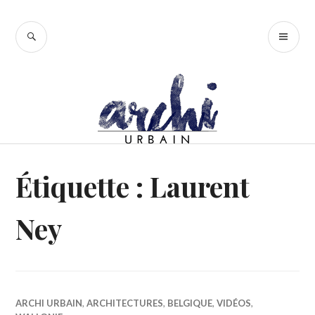
Accéder
au
RECHERCHE
ME
contenu
PR
principal
Étiquette :
Laurent
Ney
ARCHI URBAIN
,
ARCHITECTURES
,
BELGIQUE
,
VIDÉOS
,