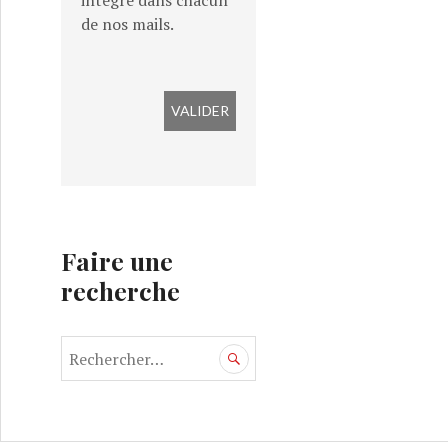
intégré dans chacun
de nos mails.
Faire une
recherche
R
e
c
h
e