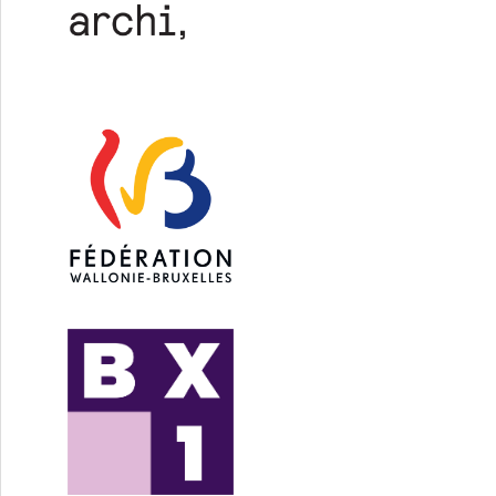
 patrimoine insoupçonné bruxellois