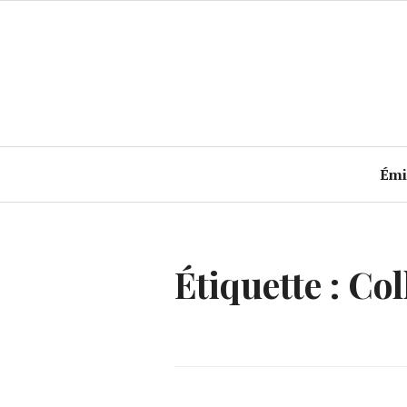
Accéder
au
contenu
principal
Émi
Étiquette :
Col