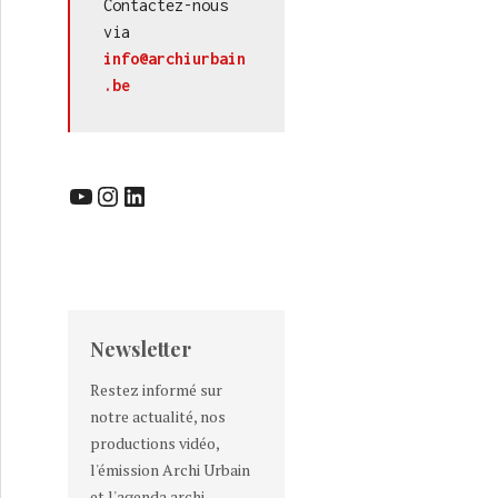
Contactez-nous 
via 
info@archiurbain
.be
YouTube
Instagram
LinkedIn
Newsletter
Restez informé sur
notre actualité, nos
productions vidéo,
l'émission Archi Urbain
et l'agenda archi-