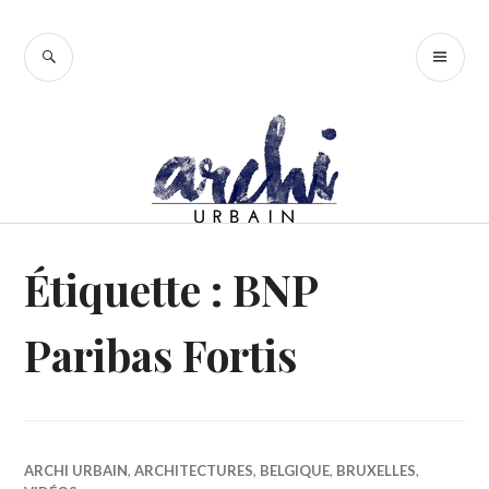
Accéder
au
RECHERCHE
ME
contenu
PR
principal
Étiquette :
BNP
Paribas Fortis
ARCHI URBAIN
,
ARCHITECTURES
,
BELGIQUE
,
BRUXELLES
,