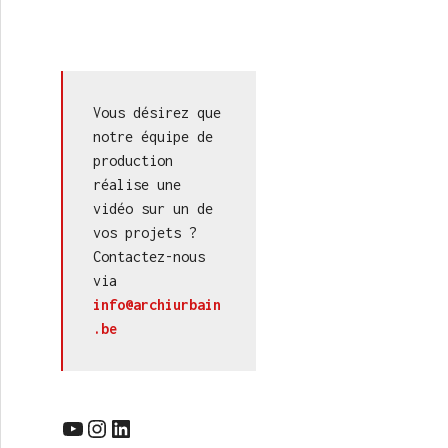
Vous désirez que 
notre équipe de 
production 
réalise une 
vidéo sur un de 
vos projets ? 
Contactez-nous 
via 
info@archiurbain
.be
YouTube
Instagram
LinkedIn