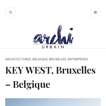
Accéder
au
RECHERCHE
ME
contenu
PR
principal
ARCHITECTURES
,
BELGIQUE
,
BRUXELLES
,
ENTREPRISES
KEY WEST, Bruxelles
– Belgique