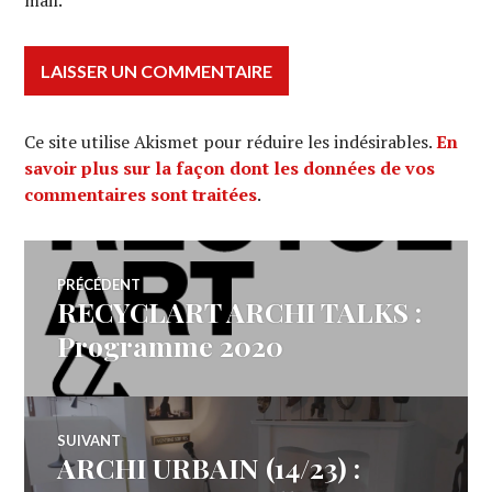
mail.
Ce site utilise Akismet pour réduire les indésirables.
En
savoir plus sur la façon dont les données de vos
commentaires sont traitées
.
Navigation
PRÉCÉDENT
RECYCLART ARCHI TALKS :
Article
de
précédent :
Programme 2020
l’article
SUIVANT
ARCHI URBAIN (14/23) :
Article
Suivant: