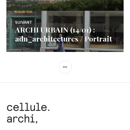
l’article
SUIVANT
ARCHI URBAIN (14/01) :
Article
Suivant:
adn_architectures / Portrait
COLONNE
LATÉRALE