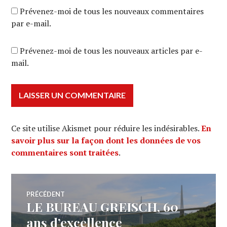
Prévenez-moi de tous les nouveaux commentaires
par e-mail.
Prévenez-moi de tous les nouveaux articles par e-
mail.
Ce site utilise Akismet pour réduire les indésirables.
En
savoir plus sur la façon dont les données de vos
commentaires sont traitées
.
Navigation
PRÉCÉDENT
LE BUREAU GREISCH, 60
Article
de
précédent :
ans d’excellence