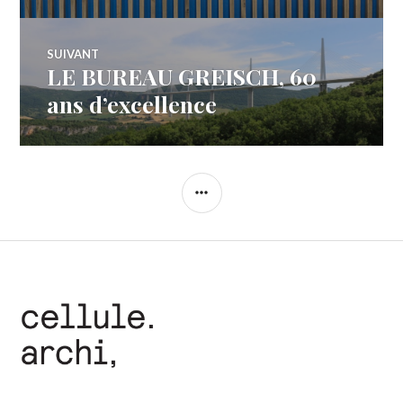
l’article
SUIVANT
LE BUREAU GREISCH, 60
Article
Suivant:
ans d’excellence
COLONNE
LATÉRALE