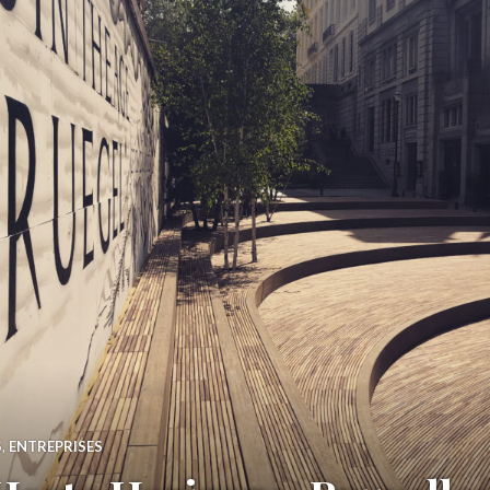
S
,
ENTREPRISES