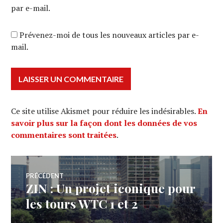
par e-mail.
Prévenez-moi de tous les nouveaux articles par e-
mail.
Ce site utilise Akismet pour réduire les indésirables.
En
savoir plus sur la façon dont les données de vos
commentaires sont traitées
.
Navigation
PRÉCÉDENT
ZIN : Un projet iconique pour
Article
de
précédent :
les tours WTC 1 et 2