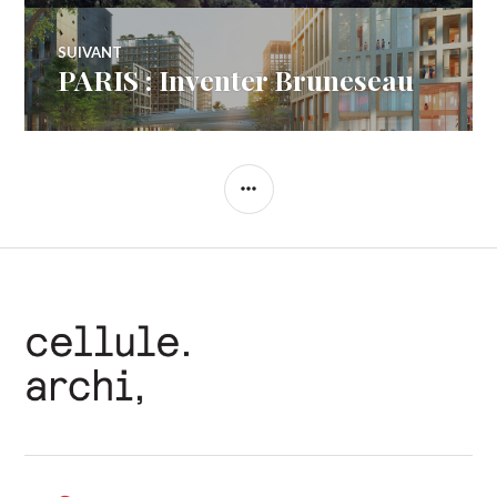
l’article
SUIVANT
PARIS : Inventer Bruneseau
Article
Suivant:
COLONNE
LATÉRALE