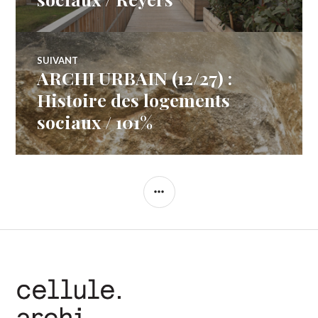
l’article
SUIVANT
ARCHI URBAIN (12/27) :
Article
Suivant:
Histoire des logements
sociaux / 101%
COLONNE
LATÉRALE