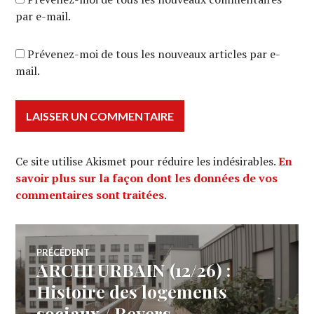
par e-mail.
Prévenez-moi de tous les nouveaux articles par e-
mail.
Ce site utilise Akismet pour réduire les indésirables.
En
savoir plus sur la façon dont les données de vos
commentaires sont traitées
.
Navigation
PRÉCÉDENT
ARCHI URBAIN (12/26) :
Article
de
précédent :
Histoire des logements
sociaux / Reyers