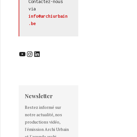
Contactez-nous 
via 
info@archiurbain
.be
YouTube
Instagram
LinkedIn
Newsletter
Restez informé sur
notre actualité, nos
productions vidéo,
l'émission Archi Urbain
et l'agenda archi-