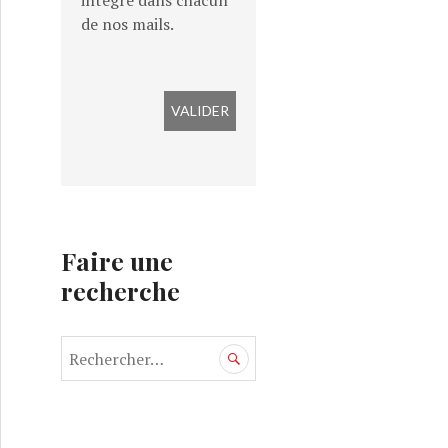
intégré dans chacun
de nos mails.
Faire une
recherche
R
e
c
h
e