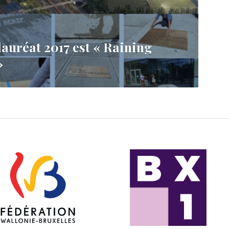
uréat 2017 est « Raining
»