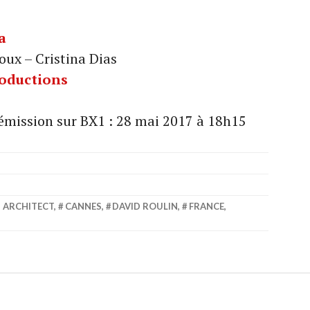
a
ux – Cristina Dias
roductions
 émission sur BX1 : 28 mai 2017 à 18h15
D ARCHITECT
,
CANNES
,
DAVID ROULIN
,
FRANCE
,