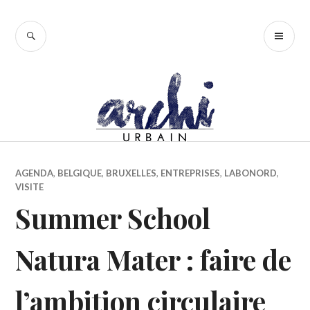
Accéder
au
RECHERCHE
ME
contenu
PR
principal
AGENDA
,
BELGIQUE
,
BRUXELLES
,
ENTREPRISES
,
LABONORD
,
VISITE
Summer School
Natura Mater : faire de
l’ambition circulaire