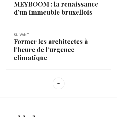
MEYBOOM : la renaissance
Article
de
précédent :
d’un immeuble bruxellois
l’article
SUIVANT
Former les architectes à
Article
Suivant:
l’heure de l’urgence
climatique
COLONNE
LATÉRALE