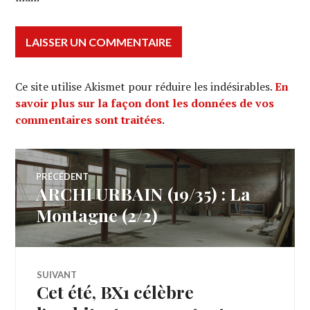
Ce site utilise Akismet pour réduire les indésirables.
En
savoir plus sur la façon dont les données de vos
commentaires sont traitées
.
Navigation
PRÉCÉDENT
ARCHI URBAIN (19/35) : La
Article
de
précédent :
Montagne (2/2)
l’article
SUIVANT
Cet été, BX1 célèbre
Article
Suivant: