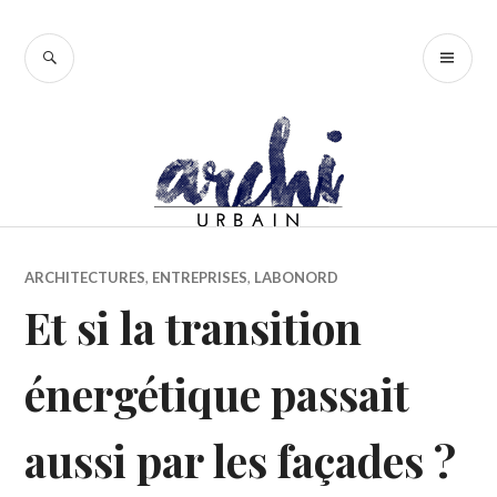
Accéder
au
RECHERCHE
ME
contenu
PR
principal
ARCHITECTURES
,
ENTREPRISES
,
LABONORD
Et si la transition
énergétique passait
aussi par les façades ?