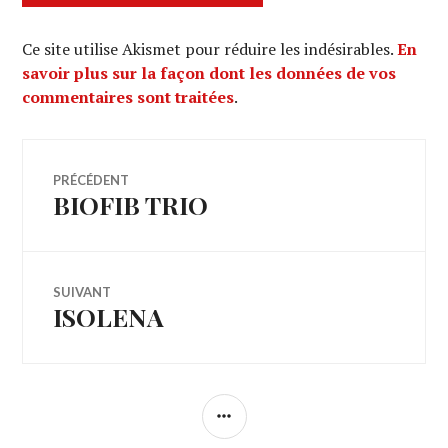
Ce site utilise Akismet pour réduire les indésirables.
En
savoir plus sur la façon dont les données de vos
commentaires sont traitées
.
Navigation
PRÉCÉDENT
BIOFIB TRIO
Article
de
précédent :
l’article
SUIVANT
ISOLENA
Article
Suivant:
COLONNE
LATÉRALE