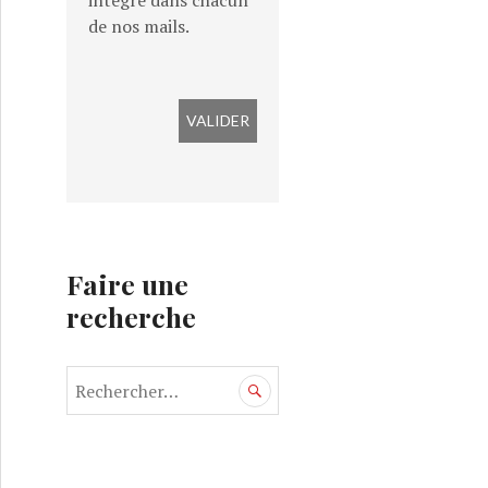
intégré dans chacun
de nos mails.
Faire une
recherche
R
e
c
h
e