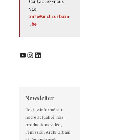
Contactez-nous 
via 
info@archiurbain
.be
YouTube
Instagram
LinkedIn
Newsletter
Restez informé sur
notre actualité, nos
productions vidéo,
l'émission Archi Urbain
et l'agenda archi-