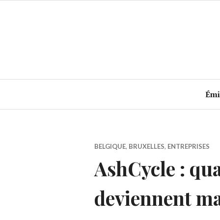
Accéder
au
contenu
principal
Émi
BELGIQUE
,
BRUXELLES
,
ENTREPRISES
AshCycle : qu
deviennent ma