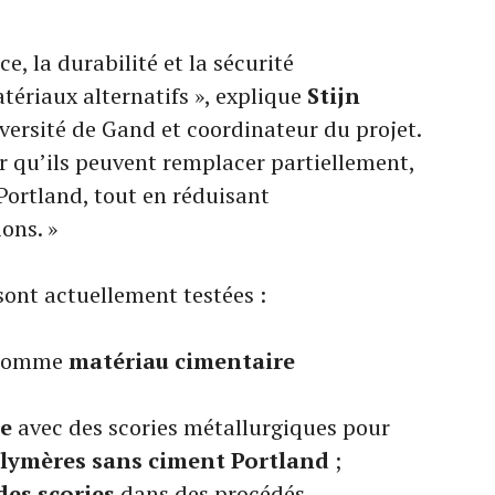
e, la durabilité et la sécurité
ériaux alternatifs », explique
Stijn
iversité de Gand et coordinateur du projet.
r qu’ils peuvent remplacer partiellement,
Portland, tout en réduisant
ons. »
 sont actuellement testées :
s comme
matériau cimentaire
ue
avec des scories métallurgiques pour
lymères
sans ciment Portland
;
es scories
dans des procédés