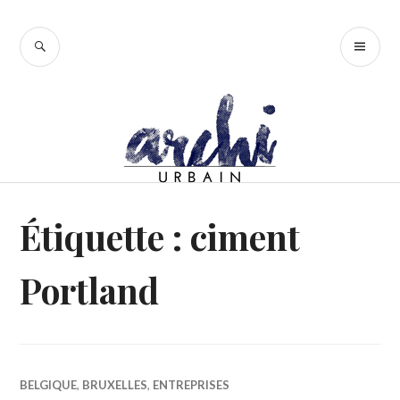
Accéder
au
RECHERCHE
ME
contenu
PR
principal
Étiquette :
ciment
Portland
BELGIQUE
,
BRUXELLES
,
ENTREPRISES