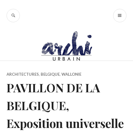
Accéder
au
RECHERCHE
ME
contenu
PR
principal
ARCHITECTURES
,
BELGIQUE
,
WALLONIE
PAVILLON DE LA
BELGIQUE,
Exposition universelle