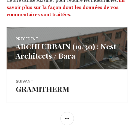
savoir plus sur la façon dont les données de vos
commentaires sont traitées
.
Navigation
PRÉCÉDENT
ARCHI URBAIN (19/30) : Nest
Article
de
précédent :
Architects / Bara
l’article
SUIVANT
GRAMITHERM
Article
Suivant:
COLONNE
LATÉRALE