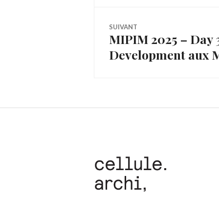
l’article
SUIVANT
MIPIM 2025 – Day 3
Article
Development aux
Suivant: