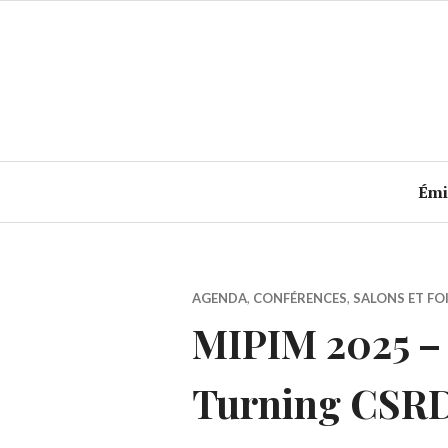
Accéder
au
contenu
principal
Émi
AGENDA
,
CONFÉRENCES
,
SALONS ET FO
MIPIM 2025 – 
Turning CSRD