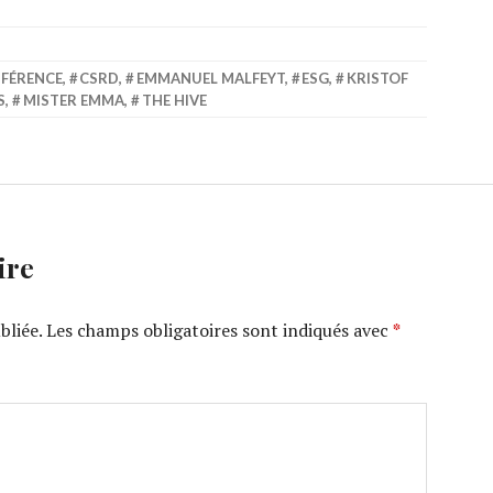
FÉRENCE
,
CSRD
,
EMMANUEL MALFEYT
,
ESG
,
KRISTOF
S
,
MISTER EMMA
,
THE HIVE
ire
bliée.
Les champs obligatoires sont indiqués avec
*