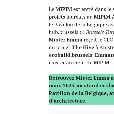
Le
MIPIM
est entré dans le 
projets lauréats au
MIPIM 
le Pavillon de la Belgique 
hub.brussels : «
Brussels Tur
Mister Emma
reçoit le CE
du projet
The Hive
à Amste
ecobuild.brussels
,
Emmanu
cluster au cœur du MIPIM.
Retrouvez Mister Emma au
mars 2025, au stand ecobui
Pavillon de la Belgique, 
d’architecture.