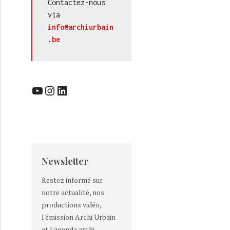
Contactez-nous 
via 
info@archiurbain
.be
YouTube
Instagram
LinkedIn
Newsletter
Restez informé sur
notre actualité, nos
productions vidéo,
l'émission Archi Urbain
et l'agenda archi-