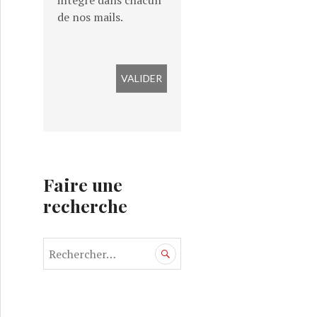
intégré dans chacun
de nos mails.
Faire une
recherche
R
e
c
h
e