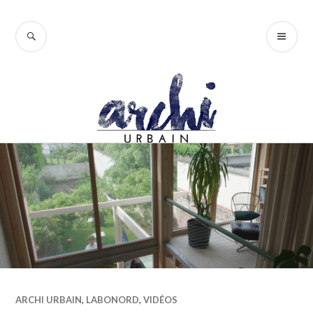
Accéder
au
RECHERCHE
ME
contenu
PR
principal
ARCHI URBAIN
,
LABONORD
,
VIDÉOS