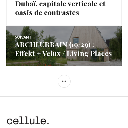
Dubaï, capitale verticale et
Article
de
précédent :
oasis de contrastes
l’article
SUIVANT
ARCHI URBAIN (19/29) :
Article
Suivant:
Effekt + Velux / Living Places
COLONNE
LATÉRALE