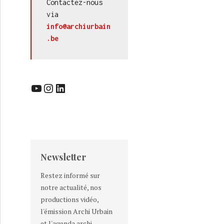
Contactez-nous 
via 
info@archiurbain
.be
YouTube
Instagram
LinkedIn
Newsletter
Restez informé sur
notre actualité, nos
productions vidéo,
l'émission Archi Urbain
et l'agenda archi-