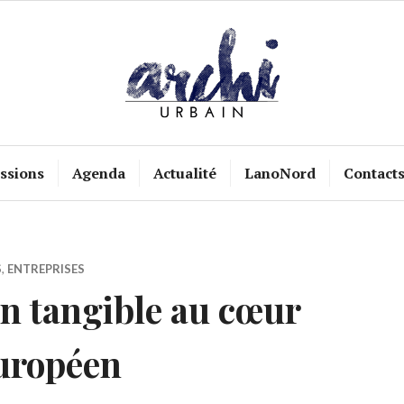
ssions
Agenda
Actualité
LanoNord
Contact
S
,
ENTREPRISES
on tangible au cœur
uropéen