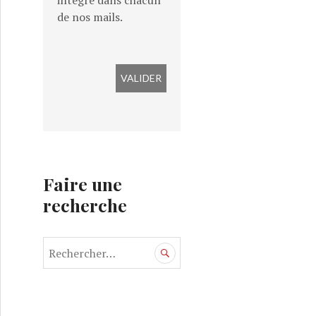
intégré dans chacun
de nos mails.
Faire une
recherche
R
e
c
h
e