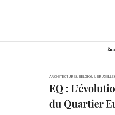
Accéder
au
contenu
principal
Émi
ARCHITECTURES
,
BELGIQUE
,
BRUXELLE
EQ : L’évoluti
du Quartier E