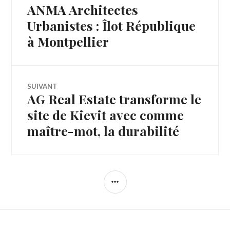
ANMA Architectes
Article
de
précédent :
Urbanistes : Îlot République
à Montpellier
l’article
SUIVANT
AG Real Estate transforme le
Article
Suivant:
site de Kievit avec comme
maître-mot, la durabilité
COLONNE
LATÉRALE