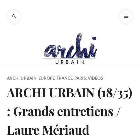
Accéder
au
RECHERCHE
ME
contenu
PR
principal
ARCHI URBAIN
,
EUROPE
,
FRANCE
,
PARIS
,
VIDÉOS
ARCHI URBAIN (18/35)
: Grands entretiens /
Laure Mériaud