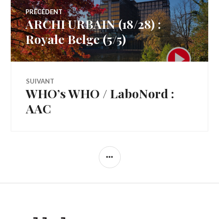
Navigation
PRÉCÉDENT
ARCHI URBAIN (18/28) :
Article
de
précédent :
Royale Belge (5/5)
l’article
SUIVANT
WHO’s WHO / LaboNord :
Article
Suivant:
AAC
COLONNE
LATÉRALE