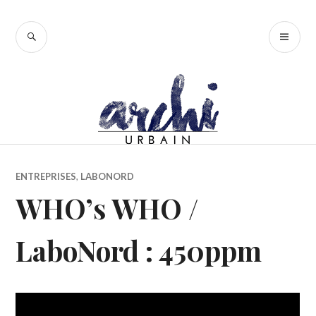
Accéder
au
RECHERCHE
ME
contenu
PR
principal
ENTREPRISES
,
LABONORD
WHO’s WHO /
LaboNord : 450ppm