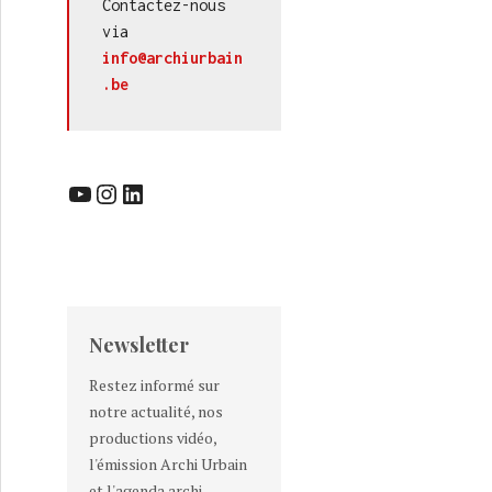
Contactez-nous 
via 
info@archiurbain
.be
YouTube
Instagram
LinkedIn
Newsletter
Restez informé sur
notre actualité, nos
productions vidéo,
l'émission Archi Urbain
et l'agenda archi-