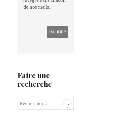
intégré dans chacun
de nos mails.
Faire une
recherche
R
e
c
h
e