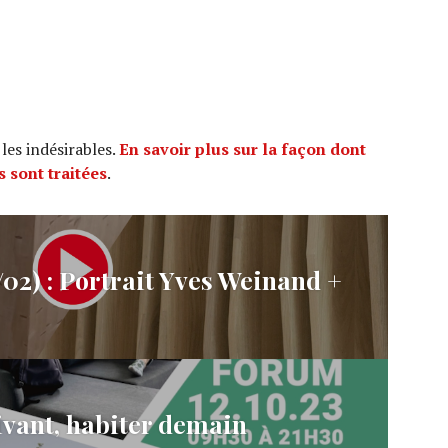
 les indésirables.
En savoir plus sur la façon dont
 sont traitées
.
2) : Portrait Yves Weinand +
vant, habiter demain