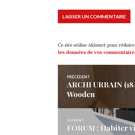
Ce site utilise Akismet pour réduire
les données de vos commentaires
Navigation
PRÉCÉDENT
ARCHI URBAIN (18/0
Article
de
Wooden
précédent :
l’article
SUIVANT
FORUM : Habiter vi
Article