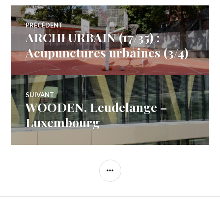
Navigation
PRÉCÉDENT
ARCHI URBAIN (17/35) :
Article
de
précédent :
Acupunctures urbaines (3/4)
l’article
SUIVANT
WOODEN, Leudelange –
Article
Suivant:
Luxembourg
COLONNE
LATÉRALE