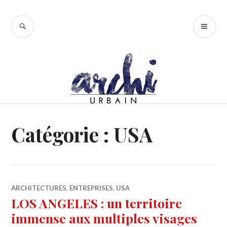
Accéder
au
RECHERCHE
ME
contenu
PR
principal
Catégorie :
USA
ARCHITECTURES
,
ENTREPRISES
,
USA
LOS ANGELES : un territoire
immense aux multiples visages