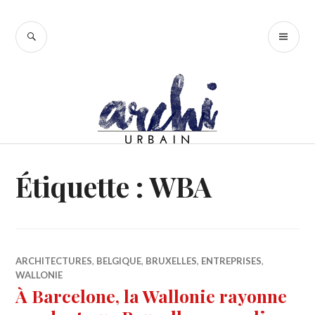
Accéder
au
RECHERCHE
ME
contenu
PR
principal
Étiquette :
WBA
ARCHITECTURES
,
BELGIQUE
,
BRUXELLES
,
ENTREPRISES
,
WALLONIE
À Barcelone, la Wallonie rayonne