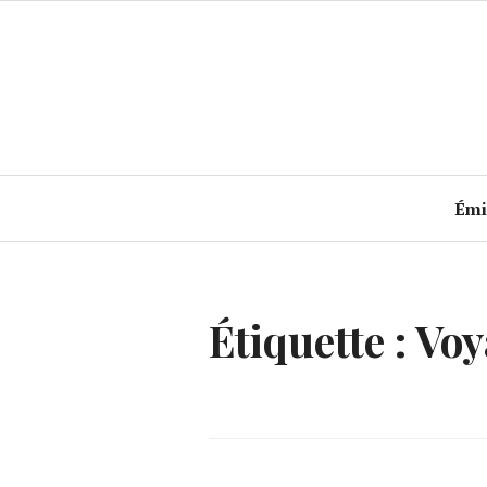
Accéder
au
contenu
principal
Émi
Étiquette :
Voy