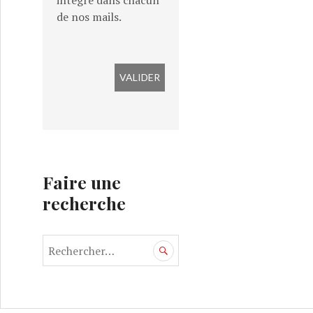
intégré dans chacun
de nos mails.
Faire une
recherche
R
e
c
h
e