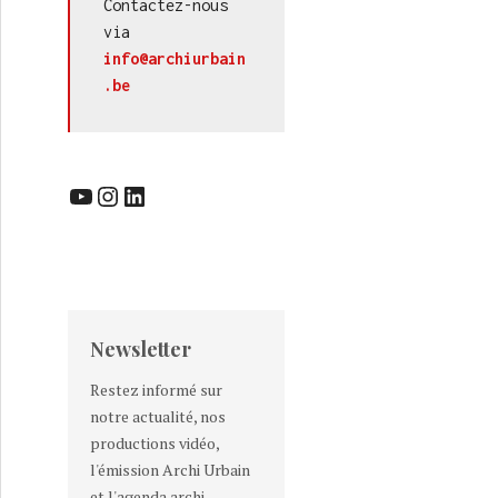
Contactez-nous 
via 
info@archiurbain
.be
YouTube
Instagram
LinkedIn
Newsletter
Restez informé sur
notre actualité, nos
productions vidéo,
l'émission Archi Urbain
et l'agenda archi-