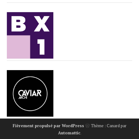
Fièrement propulsé par WordPress
Thème : Canard par
Automattic
.