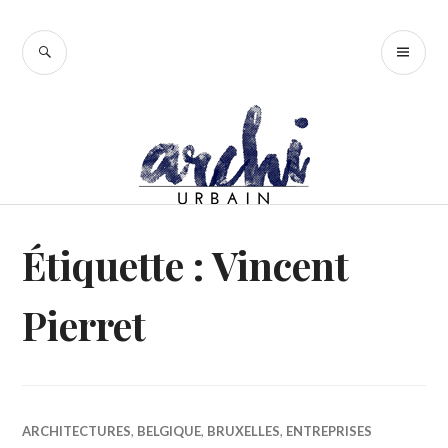
Accéder
au
RECHERCHE
ME
contenu
PR
principal
Étiquette :
Vincent
Pierret
ARCHITECTURES
,
BELGIQUE
,
BRUXELLES
,
ENTREPRISES