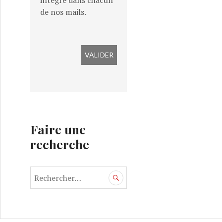
intégré dans chacun
de nos mails.
Faire une
recherche
R
e
c
h
e