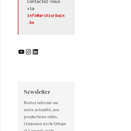
Contactez-nous 
via 
info@archiurbain
.be
YouTube
Instagram
LinkedIn
Newsletter
Restez informé sur
notre actualité, nos
productions vidéo,
l'émission Archi Urbain
et l'agenda archi-