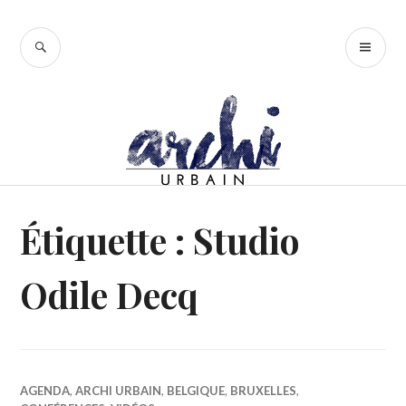
Accéder
au
RECHERCHE
ME
contenu
PR
principal
Étiquette :
Studio
Odile Decq
AGENDA
,
ARCHI URBAIN
,
BELGIQUE
,
BRUXELLES
,