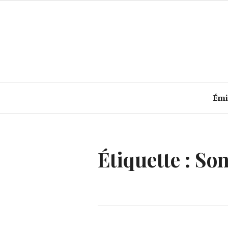
Accéder
au
contenu
principal
Émi
Étiquette :
Son