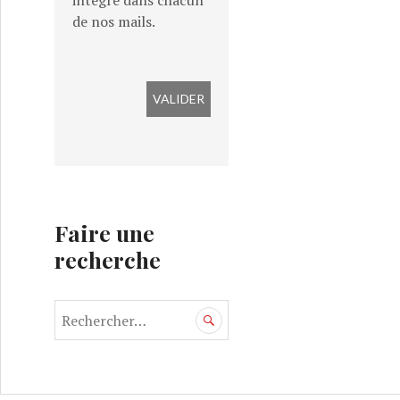
intégré dans chacun
de nos mails.
Faire une
recherche
R
e
c
h
e