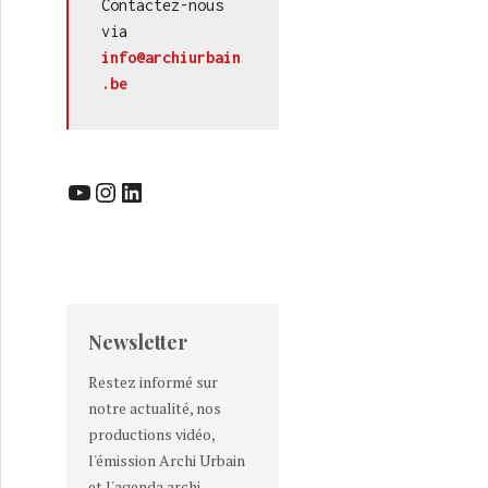
Contactez-nous 
via 
info@archiurbain
.be
YouTube
Instagram
LinkedIn
Newsletter
Restez informé sur
notre actualité, nos
productions vidéo,
l'émission Archi Urbain
et l'agenda archi-