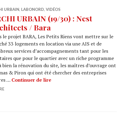
HI URBAIN
,
LABONORD
,
VIDÉOS
CHI URBAIN (19/30) : Nest
chitects / Bara
 le projet BARA, Les Petits Riens vont mettre sur le
hé 33 logements en location via une AIS et de
breux services d’accompagnements tant pour les
taires que pour le quartier avec un riche programme
à bien la rénovation du site, les maîtres d’ouvrage ont
omas & Piron qui ont été chercher des entreprises
ARCHI URBAIN (19/30) : Nest Archit
ires …
Continuer de lire
RE