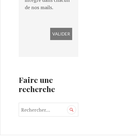
intégré dans chacun
de nos mails.
Faire une
recherche
R
e
c
h
e