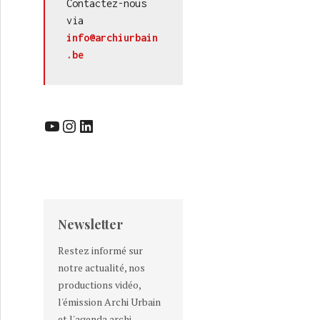
Contactez-nous 
via 
info@archiurbain
.be
YouTube
Instagram
LinkedIn
Newsletter
Restez informé sur
notre actualité, nos
productions vidéo,
l'émission Archi Urbain
et l'agenda archi-