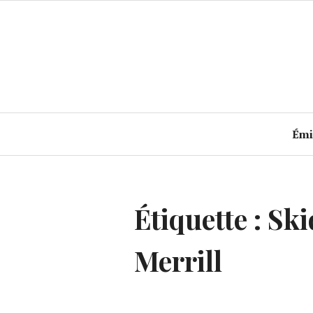
Accéder
au
contenu
principal
Émi
Étiquette :
Ski
Merrill