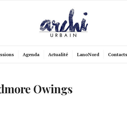
ssions
Agenda
Actualité
LanoNord
Contact
dmore Owings