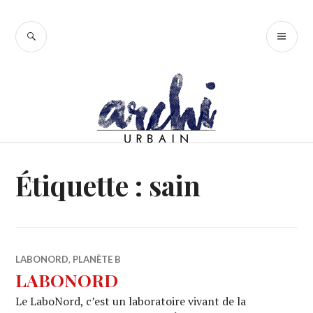
Accéder
au
RECHERCHE
ME
contenu
PR
principal
Étiquette :
sain
LABONORD
,
PLANÈTE B
LABONORD
Le LaboNord, c’est un laboratoire vivant de la