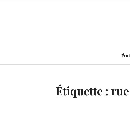
Accéder
au
contenu
principal
Émi
Étiquette :
rue