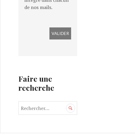
intégré dans chacun
de nos mails.
Faire une
recherche
R
e
c
h
e