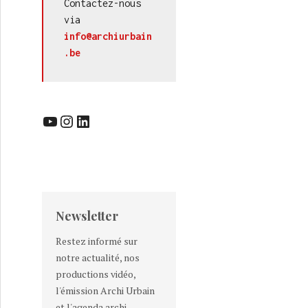
Contactez-nous 
via 
info@archiurbain
.be
YouTube
Instagram
LinkedIn
Newsletter
Restez informé sur
notre actualité, nos
productions vidéo,
l'émission Archi Urbain
et l'agenda archi-