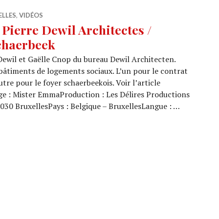
ELLES
,
VIDÉOS
 Pierre Dewil Architectes /
chaerbeek
ewil et Gaëlle Cnop du bureau Dewil Architecten.
 bâtiments de logements sociaux. L’un pour le contrat
utre pour le foyer schaerbeekois. Voir l’article
e : Mister EmmaProduction : Les Délires Productions
1030 BruxellesPays : Belgique – BruxellesLangue : …
3/08) : Pierre Dewil Architectes / Logements sociaux Scha